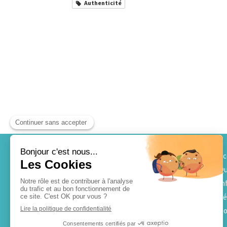
Authenticité
Ac
Qu
In
Té
Co