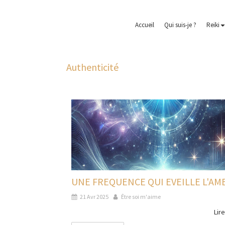
Accueil
Qui suis-je ?
Reiki
Authenticité
UNE FREQUENCE QUI EVEILLE L'AM
21 Avr 2025
Être soi m'aime
Lire