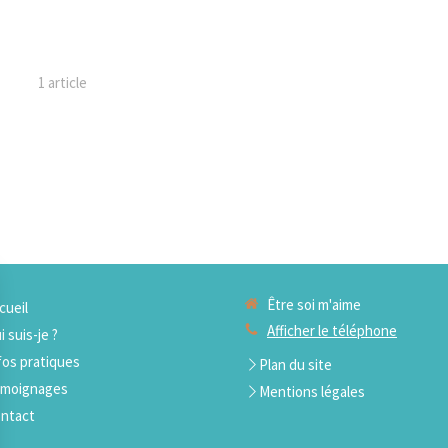
1 article
Être soi m'aime
cueil
Afficher le téléphone
i suis-je ?
fos pratiques
Plan du site
moignages
Mentions légales
ntact